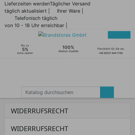
Lieferzeiten werden
Täglicher Versand
täglich aktualisiert |
Ihrer Ware |
Telefonisch täglich
von 10 - 18 Uhr erreichbar |
Bis zu
100%
5%
Persönlich für Sie da:
Marken Qualität
extra sparen
+49 (0)521 944 1700
WIDERRUFSRECHT
WIDERRUFSRECHT