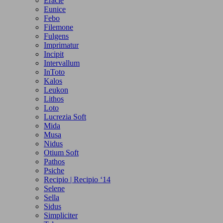
Eracle
Eunice
Febo
Filemone
Fulgens
Imprimatur
Incipit
Intervallum
InToto
Kalos
Leukon
Lithos
Loto
Lucrezia Soft
Mida
Musa
Nidus
Otium Soft
Pathos
Psiche
Recipio | Recipio ‘14
Selene
Sella
Sidus
Simpliciter