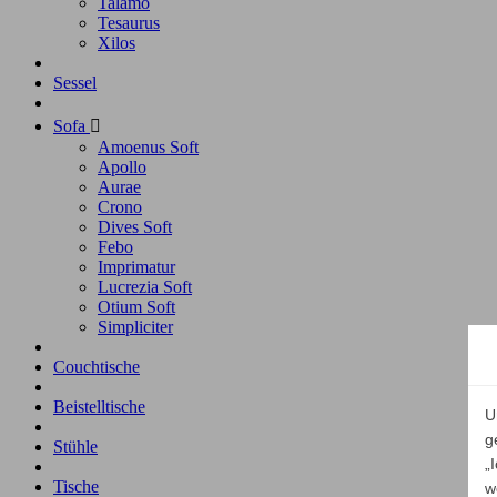
Talamo
Tesaurus
Xilos
Sessel
Sofa

Amoenus Soft
Apollo
Aurae
Crono
Dives Soft
Febo
Imprimatur
Lucrezia Soft
Otium Soft
Simpliciter
Couchtische
Beistelltische
U
g
Stühle
„
Tische
w