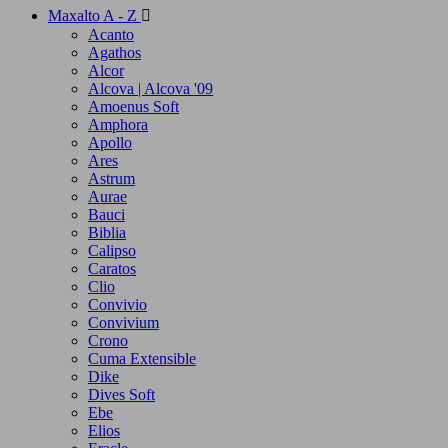
Maxalto A - Z

Acanto
Agathos
Alcor
Alcova | Alcova '09
Amoenus Soft
Amphora
Apollo
Ares
Astrum
Aurae
Bauci
Biblia
Calipso
Caratos
Clio
Convivio
Convivium
Crono
Cuma Extensible
Dike
Dives Soft
Ebe
Elios