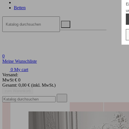
E
Betten
u
0
Meine Wunschliste
0
My cart
Versand:
MwSt
€ 0
Gesamt:
0,00 €
(inkl. MwSt.)
zum Warenkorb