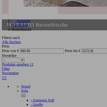
Startseite
MAXALTO Beistelltische
Navigation
Beistelltische
Filtern nach
Alle löschen
Preis
Preis von
€
Preis bis
€
Hersteller
Produkte ansehen
12
Filter
Navigation


Sessel
Sofa


›
Amoenus Soft
›
Apollo