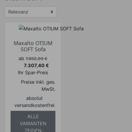
€
€
Hersteller
Maxalto OTIUM
SOFT Sofa
Verkaufspreis
ab
7.692,00 €
7.307,40 €
Preis
Ihr Spar-Preis
Preise inkl. ges.
MwSt.
absolut
versandkostenfrei
ALLE
VARIANTEN
ZEIGEN