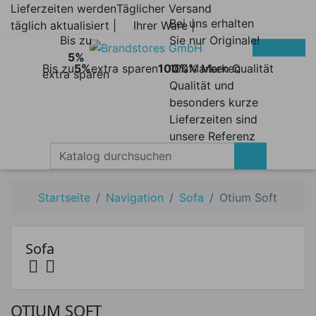
Lieferzeiten werden
Täglicher Versand
Bei uns erhalten
täglich aktualisiert |
Ihrer Ware |
Bis zu
Sie nur Originale!
5%
Bis zu
5%
extra sparen
100%
100% Marken
Marken Qualität
extra sparen
Qualität und
besonders kurze
Lieferzeiten sind
unsere Referenz
Startseite
Navigation
Sofa
Otium Soft
Sofa


Preis
OTIUM SOFT
Preis von
Preis bis