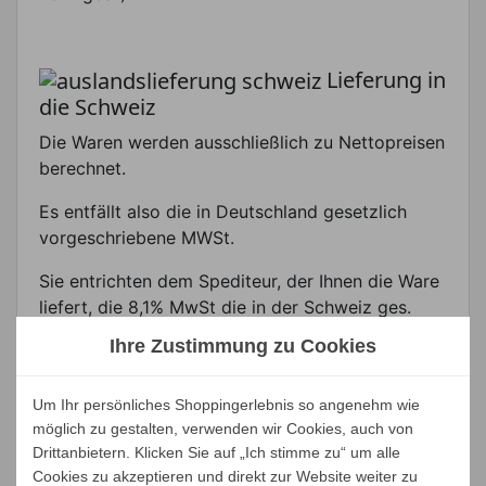
Lieferung in
die Schweiz
Die Waren werden ausschließlich zu Nettopreisen
berechnet.
Es entfällt also die in Deutschland gesetzlich
vorgeschriebene MWSt.
Sie entrichten dem Spediteur, der Ihnen die Ware
liefert, die 8,1% MwSt die in der Schweiz ges.
vorgeschrieben sind.
Ihre Zustimmung zu Cookies
Wir erledigen alle Zollformalitäten und
Um Ihr persönliches Shoppingerlebnis so angenehm wie
übernehmen zudem alle Zollgebühren für Sie.
möglich zu gestalten, verwenden wir Cookies, auch von
Lieferung
Drittanbietern. Klicken Sie auf „Ich stimme zu“ um alle
innerhalb der EU
Cookies zu akzeptieren und direkt zur Website weiter zu