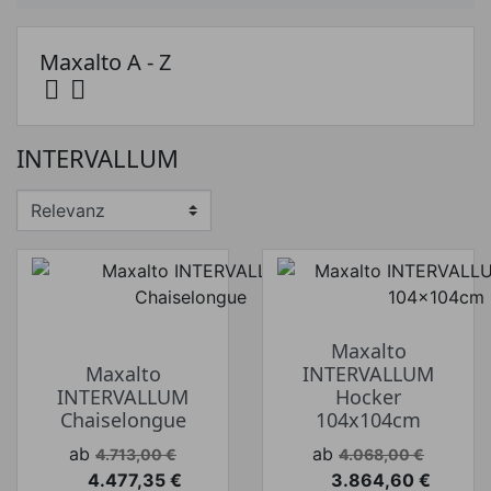
Maxalto A - Z


Preis
INTERVALLUM
Preis von
Preis bis
€
€
Hersteller
Maxalto
Maxalto
INTERVALLUM
INTERVALLUM
Hocker
Chaiselongue
104x104cm
Verkaufspreis
Verkaufspreis
ab
ab
4.713,00 €
4.068,00 €
4.477,35 €
3.864,60 €