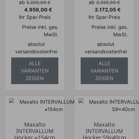
Verkaufspreis
Verkaufspreis
ab
ab
5.220,00 €
3.339,00 €
4.959,00 €
3.172,05 €
Preis
Preis
Ihr Spar-Preis
Ihr Spar-Preis
Preise inkl. ges.
Preise inkl. ges.
MwSt.
MwSt.
absolut
absolut
versandkostenfrei
versandkostenfrei
ALLE
ALLE
VARIANTEN
VARIANTEN
ZEIGEN
ZEIGEN
Maxalto
Maxalto
INTERVALLUM
INTERVALLUM
Hocker ⌀154cm
Hocker 59x40cm