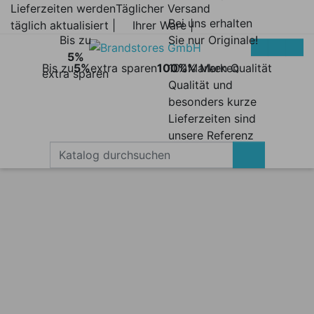
Lieferzeiten werden
Täglicher Versand
Bei uns erhalten
täglich aktualisiert |
Ihrer Ware |
Bis zu
Sie nur Originale!
5%
Bis zu
5%
extra sparen
100%
100% Marken
Marken Qualität
extra sparen
Qualität und
besonders kurze
Lieferzeiten sind
unsere Referenz