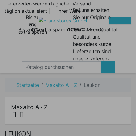
Lieferzeiten werden
Täglicher Versand
Bei uns erhalten
täglich aktualisiert |
Ihrer Ware |
Bis zu
Sie nur Originale!
5%
Bis zu
5%
extra sparen
100%
100% Marken
Marken Qualität
extra sparen
Qualität und
besonders kurze
Lieferzeiten sind
unsere Referenz
Startseite
Maxalto A - Z
Leukon
Maxalto A - Z


Preis
LEUKON
Preis von
Preis bis