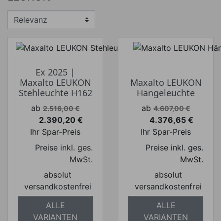
€
€
Hersteller
Ex 2025 |
Maxalto LEUKON
Maxalto LEUKON
Stehleuchte H162
Hängeleuchte
Verkaufspreis
Verkaufspreis
ab
ab
2.516,00 €
4.607,00 €
2.390,20 €
4.376,65 €
Preis
Preis
Ihr Spar-Preis
Ihr Spar-Preis
Preise inkl. ges.
Preise inkl. ges.
MwSt.
MwSt.
absolut
absolut
versandkostenfrei
versandkostenfrei
ALLE
ALLE
VARIANTEN
VARIANTEN