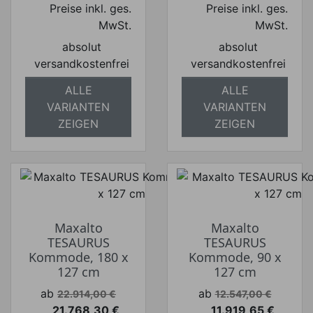
Preise inkl. ges.
Preise inkl. ges.
MwSt.
MwSt.
absolut
absolut
versandkostenfrei
versandkostenfrei
ALLE
ALLE
VARIANTEN
VARIANTEN
ZEIGEN
ZEIGEN
Maxalto
Maxalto
TESAURUS
TESAURUS
Kommode, 180 x
Kommode, 90 x
127 cm
127 cm
Verkaufspreis
Verkaufspreis
ab
ab
22.914,00 €
12.547,00 €
21.768,30 €
11.919,65 €