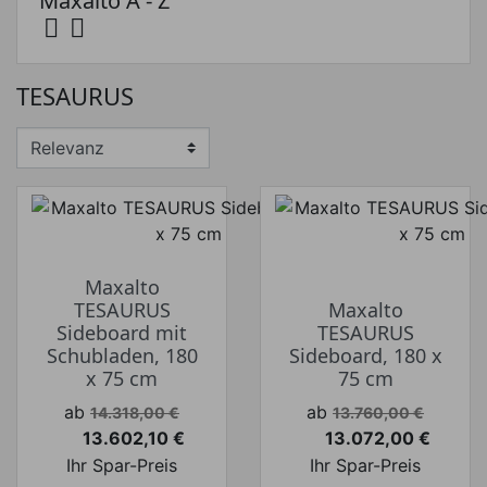
Maxalto A - Z


Preis
TESAURUS
Preis von
Preis bis
€
€
Hersteller
Maxalto
TESAURUS
Maxalto
Sideboard mit
TESAURUS
Schubladen, 180
Sideboard, 180 x
x 75 cm
75 cm
Verkaufspreis
Verkaufspreis
ab
ab
14.318,00 €
13.760,00 €
13.602,10 €
13.072,00 €
Preis
Preis
Ihr Spar-Preis
Ihr Spar-Preis