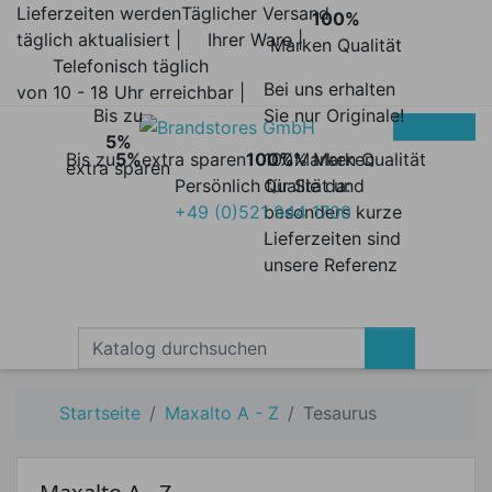
Lieferzeiten werden
Täglicher Versand
100%
täglich aktualisiert |
Ihrer Ware |
Marken Qualität
Telefonisch täglich
Bei uns erhalten
von 10 - 18 Uhr erreichbar |
Bis zu
Sie nur Originale!
5%
Bis zu
5%
extra sparen
100%
100% Marken
Marken Qualität
extra sparen
Persönlich für Sie da:
Qualität und
+49 (0)521 944 1700
besonders kurze
Lieferzeiten sind
unsere Referenz
Startseite
Maxalto A - Z
Tesaurus