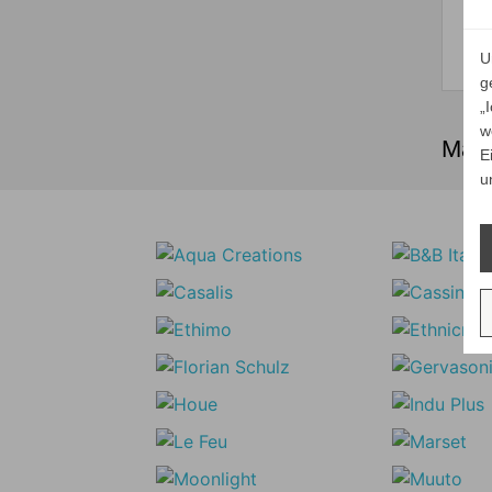
U
g
„
w
Maxa
E
u