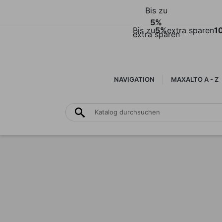
Bis zu
5%
Bis zu
5%
extra sparen
1
extra sparen
NAVIGATION
MAXALTO A - Z