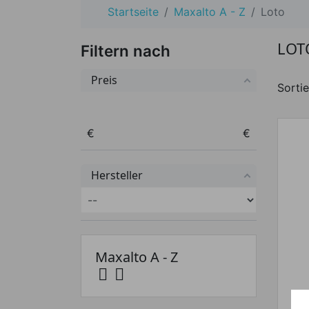
Startseite
Maxalto A - Z
Loto
LOT
Filtern nach
Preis
Sortie
Preis von
Preis bis
€
€
Hersteller
Maxalto A - Z

