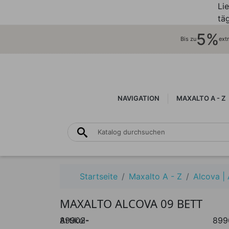
Li
täg
5%
Bis zu
ext
NAVIGATION
MAXALTO A - Z
Startseite
Maxalto A - Z
Alcova |
MAXALTO ALCOVA 09 BETT
Artikel-
89902-
899