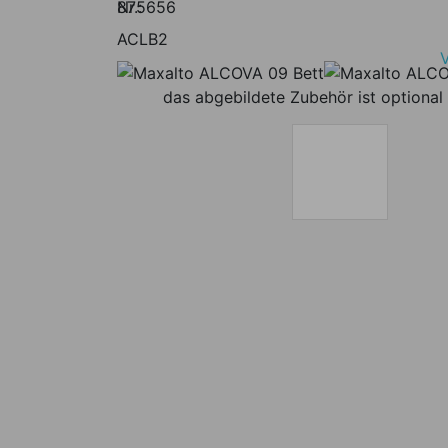
Nr.:
875656
ACLB2
das abgebildete Zubehör ist optional 