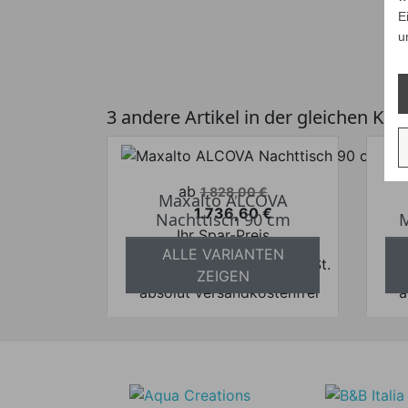
E
u
3 andere Artikel in der gleichen Kat
Verkaufspreis
ab
1.828,00 €
Maxalto ALCOVA
1.736,60 €
Nachttisch 90 cm
M
Preis
Ihr Spar-Preis
ALLE VARIANTEN
Preise inkl. ges. MwSt.
ZEIGEN
absolut versandkostenfrei
a