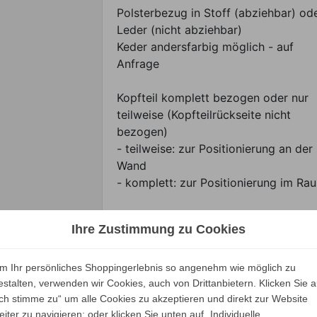
Polsterbezug in Stoff (abziehbar) od
Leder (nicht abziehbar)
Keder andersfarbig möglich - auf
Anfrage
Kopfteil komplett bezogen oder nur
teilweise (Kopfteilrückseite nicht
bezogen)
- teilweise: zur Positionierung an der
Wand
- komplett: zur Positionierung im Ra
Optional mit zwei Rückenkissen in
Ihre Zustimmung zu Cookies
Polsterfarbe, á 80 x 60 cm, Daunen 
Polyesterfaser
Inklusive Lattenrost (in einem Stück)
m Ihr persönliches Shoppingerlebnis so angenehm wie möglich zu
estalten, verwenden wir Cookies, auch von Drittanbietern. Klicken Sie a
Ich stimme zu“ um alle Cookies zu akzeptieren und direkt zur Website
eiter zu navigieren; oder klicken Sie unten auf „Individuelle