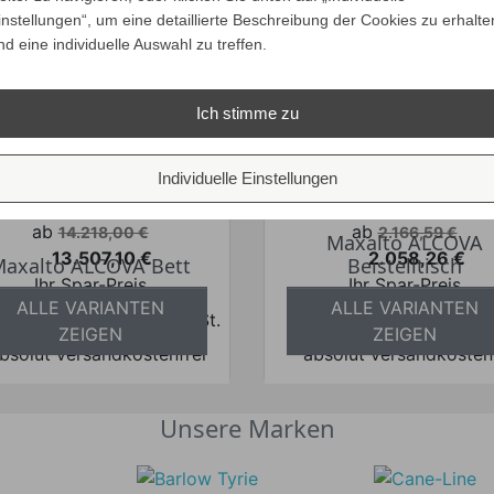
instellungen“, um eine detaillierte Beschreibung der Cookies zu erhalte

Abmessung
nd eine individuelle Auswahl zu treffen.

Produktsicherheit
Ich stimme zu
egorie:
Individuelle Einstellungen
Verkaufspreis
Verkaufspreis
ab
ab
14.218,00 €
2.166,59 €
Maxalto ALCOVA
13.507,10 €
2.058,26 €
axalto ALCOVA Bett
Beistelltisch
Preis
Preis
Ihr Spar-Preis
Ihr Spar-Preis
ALLE VARIANTEN
ALLE VARIANTEN
Preise inkl. ges. MwSt.
Preise inkl. ges.
ZEIGEN
ZEIGEN
bsolut versandkostenfrei
absolut versandkosten
Unsere Marken