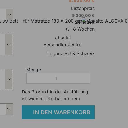
8.835,00 €
s Produkt individuell anpassen
Listenpreis
9.300,00 €
Lieferzeit
s Produkt individuell anpassen
+/- 8 Wochen
absolut
versandkostenfrei
in ganz EU & Schweiz
s Produkt individuell anpassen
Menge
Das Produkt in der Ausführung
s Produkt individuell anpassen
ist wieder lieferbar ab dem
IN DEN WARENKORB
s Produkt individuell anpassen