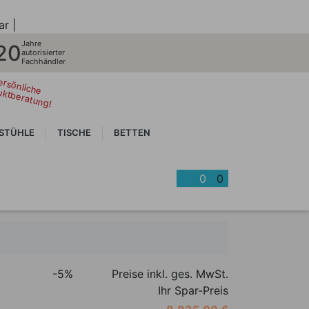
ar |
Jahre
20
autorisierter
Fachhändler
ersönliche
uktberatung!
STÜHLE
TISCHE
BETTEN
0
0
-5%
Preise inkl. ges. MwSt.
Ihr Spar-Preis