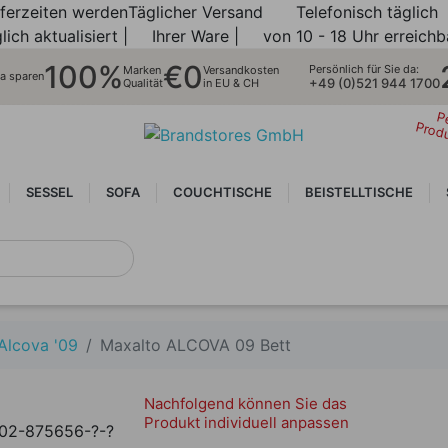
eferzeiten werden
Täglicher Versand
Telefonisch täglich
lich aktualisiert |
Ihrer Ware |
von 10 - 18 Uhr erreichb
100%
€0
Persönlich für Sie da:
Marken
Versandkosten
ra sparen
+49 (0)521 944 1700
Qualität
in EU & CH
P
Prod
SESSEL
SOFA
COUCHTISCHE
BEISTELLTISCHE
 Alcova '09
Maxalto ALCOVA 09 Bett
Nachfolgend können Sie das
Produkt individuell anpassen
02-875656-?-?